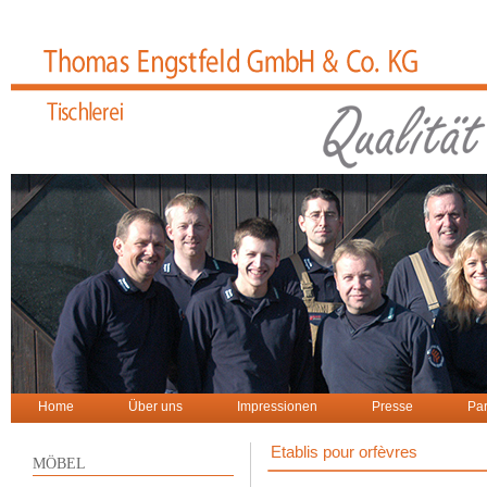
Home
Über uns
Impressionen
Presse
Par
Etablis pour orfèvres
MÖBEL